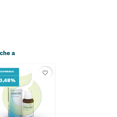
nche a
favorite_border
ISPARMIA
0,48%