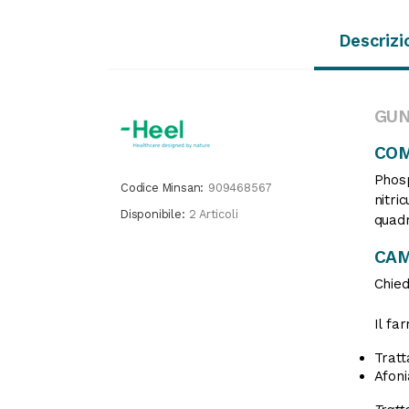
Descrizi
GUN
COM
Phosp
Codice Minsan:
909468567
nitri
Disponibile:
2 Articoli
quadr
CAM
Chied
Il fa
Tratt
Afoni