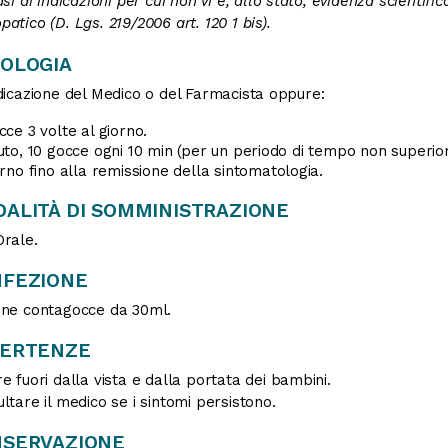
asi di indicazioni per cui non vi è, allo stato, evidenza scientif
atico (D. Lgs. 219/2006 art. 120 1 bis).
OLOGIA
dicazione del Medico o del Farmacista oppure:
cce 3 volte al giorno.
uto, 10 gocce ogni 10 min (per un periodo di tempo non superior
orno fino alla remissione della sintomatologia.
ALITÀ DI SOMMINISTRAZIONE
rale.
FEZIONE
one contagocce da 30ml.
VERTENZE
e fuori dalla vista e dalla portata dei bambini.
ltare il medico se i sintomi persistono.
SERVAZIONE