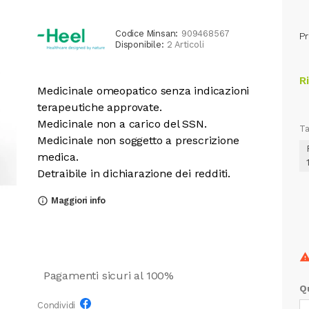
Codice Minsan:
909468567
Pr
Disponibile:
2 Articoli
R
Medicinale omeopatico senza indicazioni
terapeutiche approvate.
Medicinale non a carico del SSN.
Ta
Medicinale non soggetto a prescrizione
medica.
Detraibile in dichiarazione dei redditi.
Maggiori info
info_outline
Pagamenti sicuri al 100%
Q
Condividi