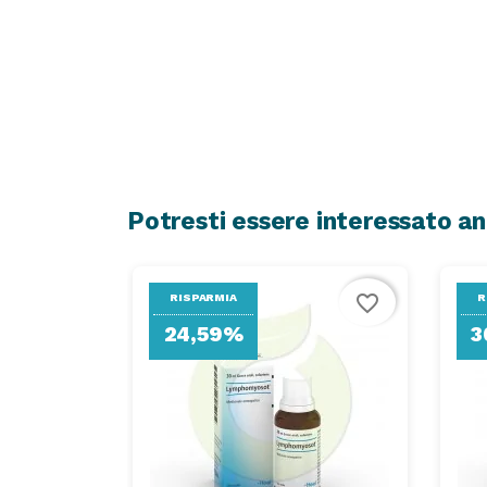
Potresti essere interessato a
favorite_border
RISPARMIA
R
24,59%
3