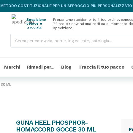
 METODO COSTITUZIONALE PER UN APPROCCIO PIÙ PERSONALIZZATO
Spedizione
Prepariamo rapidamente il tuo ordine, conseg
veloce e
72 ore e riceverai una notifica al momento de
tracciata
spedizione.
Marchi
Rimedi per...
Blog
Traccia il tuo pacco
30 ML
GUNA HEEL PHOSPHOR-
HOMACCORD GOCCE 30 ML
P