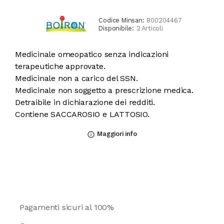
Codice Minsan:
800204467
Disponibile:
2 Articoli
Medicinale omeopatico senza indicazioni
terapeutiche approvate.
Medicinale non a carico del SSN.
Medicinale non soggetto a prescrizione medica.
Detraibile in dichiarazione dei redditi.
Contiene SACCAROSIO e LATTOSIO.
Maggiori info
info_outline
Pagamenti sicuri al 100%