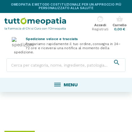
OMEOPATIA E METODO COSTITUZIONALE PER UN APPROCCIO PIÙ
PERSONALIZZATO ALLA SALUTE
face
shopping_basket
Accedi
Carrello
Registrati
0,00 €
Spedizione veloce e tracciata
Prepariamo rapidamente il tuo ordine, consegna in 24–
72 ore e riceverai una notifica al momento della
spedizione.

MENU