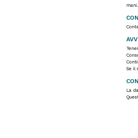
mani.
CON
Conte
AV
Tener
Consu
Conti
Se il
CON
La da
Quest