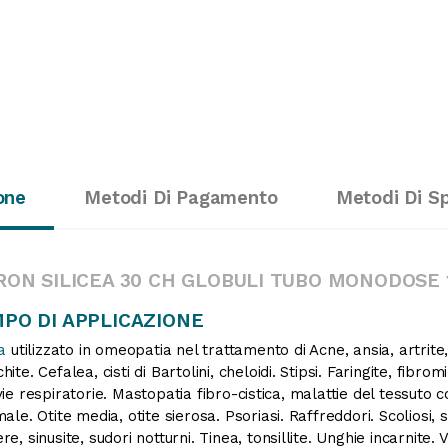
one
Metodi Di Pagamento
Metodi Di S
RON SILICEA 30 CH GLOBULI TUBO MONODOSE 
PO DI APPLICAZIONE
a
utilizzato in omeopatia nel trattamento di Acne, ansia, artrite
ite. Cefalea, cisti di Bartolini, cheloidi. Stipsi. Faringite, fibromi 
vie respiratorie. Mastopatia fibro-cistica, malattie del tessuto c
male. Otite media, otite sierosa. Psoriasi. Raffreddori. Scolios
re, sinusite, sudori notturni. Tinea, tonsillite. Unghie incarnite. Vi