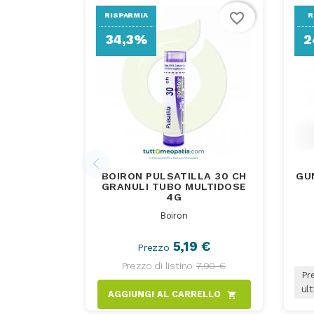
favorite_border
RISPARMIA
R
34,3%
2
BOIRON PULSATILLA 30 CH
GU
GRANULI TUBO MULTIDOSE
4G
Boiron
5,19 €
Prezzo
Prezzo di listino
7,90 €
Pre
ult
AGGIUNGI AL CARRELLO
shopping_cart