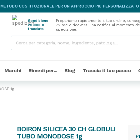
 METODO COSTITUZIONALE PER UN APPROCCIO PIÙ PERSONALIZZATO
Spedizione
Prepariamo rapidamente il tuo ordine, conseg
veloce e
72 ore e riceverai una notifica al momento de
tracciata
spedizione.
Marchi
Rimedi per...
Blog
Traccia il tuo pacco
DOSE 1g
BOIRON SILICEA 30 CH GLOBULI
TUBO MONODOSE 1g
P