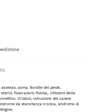
pedizione
1G
, ascesso, asma. Borsite del piede,
uterini, fissurazioni, fistola,. Infezioni delle
onnettivo. Orzaioli, ostruzione del canale
i, sindrome da stanchezza cronica, sindrome di
tiligine.