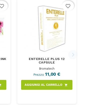
vorite_border
favorite_border
RINK
ENTERELLE PLUS 12
CAPSULE
Bromatech
11,00 €
Prezzo
AGGIUNGI AL CARRELLO
ng_cart
shopping_cart