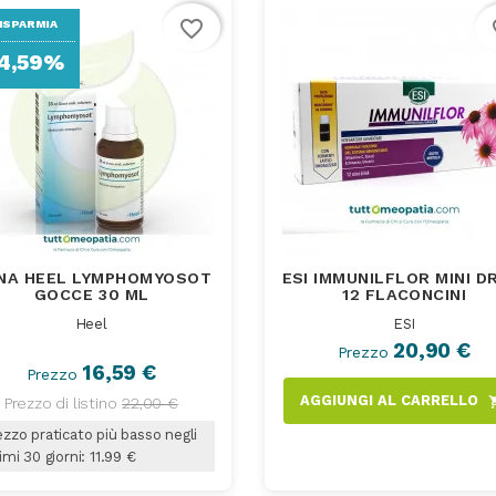
favorite_border
fa
ISPARMIA
4,59%
NA HEEL LYMPHOMYOSOT
ESI IMMUNILFLOR MINI D
GOCCE 30 ML
12 FLACONCINI
Heel
ESI
20,90 €
Prezzo
16,59 €
Prezzo
AGGIUNGI AL CARRELLO
Prezzo di listino
22,00 €
shoppi
zzo praticato più basso negli
imi 30 giorni: 11.99 €