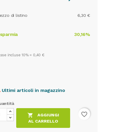
ezzo di listino
6,30 €
isparmia
30,16%
sse incluse 10% =
0,40 €
Ultimi articoli in magazzino

uantità
favorite_border

AGGIUNGI
AL CARRELLO