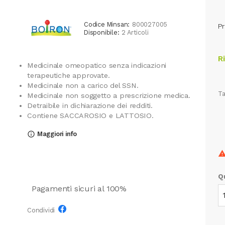
Codice Minsan:
800027005
Pr
Disponibile:
2 Articoli
R
Medicinale omeopatico senza indicazioni
terapeutiche approvate.
Medicinale non a carico del SSN.
Ta
Medicinale non soggetto a prescrizione medica.
Detraibile in dichiarazione dei redditi.
Contiene SACCAROSIO e LATTOSIO.
Maggiori info
info_outline
Q
Pagamenti sicuri al 100%
Condividi