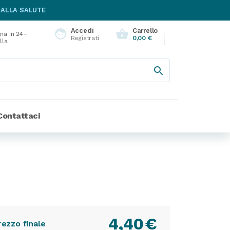
 ALLA SALUTE
Accedi
Carrello
face
shopping_basket
na in 24–
Registrati
0,00 €
lla

Contattaci
4,40
€
rezzo finale