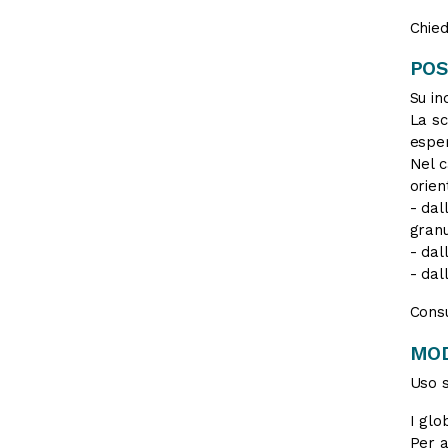
Chied
POS
Su in
La sc
esper
Nel c
orien
- dal
granu
- dal
- dal
Consu
MOD
Uso s
I glo
Per a