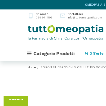
OMEOPATIA E
Chiamaci
Contattaci
phone_android

099 971 1195
info@tuttomeopatia.com
Categorie Prodotti
% Offerte
Home
BOIRON SILICEA 30 CH GLOBULI TUBO MONO
RISPARMIA