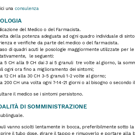
ici una
consulenza
OLOGIA
dicazione del Medico o del Farmacista.
elta della potenza adeguata ad ogni quadro individuale di sinto
ienza e verifiche da parte del medico o del farmacista.
aso di quadri acuti le posologie maggiormente utilizzate per le 
tativamente, le seguenti:
la 5 CH alla 9 CH dai 3 ai 5 granuli tre volte al giorno, la s
li ogni ora fino a miglioramento dei sintomi;
la 12 CH alla 30 CH 3-5 granuli 1-2 volte al giorno;
la 200 CH una volta ogni 7-14-21 giorni o al bisogno o secondo i
ltare il medico se i sintomi persistono.
ALITÀ DI SOMMINISTRAZIONE
ublinguale.
buli vanno sciolti lentamente in bocca, preferibilmente sotto la 
prire il tubo dose, girare il tappo e rimuoverlo e portare alla 