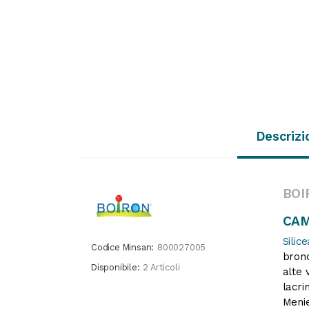
Descrizi
BOI
CAM
Silice
Codice Minsan:
800027005
bronch
Disponibile:
2 Articoli
alte 
lacri
Menie