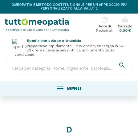
OMEOPATIA E METODO COSTITUZIONALE PER UN APPROCCIO PIÙ
PERSONALIZZATO ALLA SALUTE
face
shopping_basket
Accedi
Carrello
Registrati
0,00 €
Spedizione veloce e tracciata
Prepariamo rapidamente il tuo ordine, consegna in 24–
72 ore e riceverai una notifica al momento della
spedizione.

MENU
D