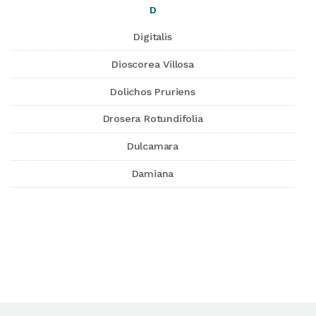
D
Digitalis
Dioscorea Villosa
Dolichos Pruriens
Drosera Rotundifolia
Dulcamara
Damiana