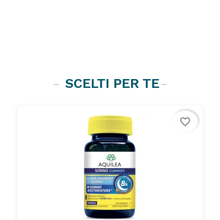
SCELTI PER TE
favorite_border