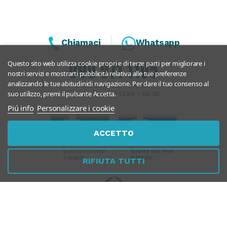
Chiamaci
Whatsapp
Questo sito web utilizza cookie propri e di terze parti per migliorare i
nostri servizi e mostrarti pubblicità relativa alle tue preferenze
analizzando le tue abitudinidi navigazione. Per dare il tuo consenso al
Dal Lunedì al Venerdì
suo utilizzo, premi il pulsante Accetta.
10:00 - 13:00 / 17.00 - 19.30
Piú info
Personalizzare i cookie
ACCETTO
RIFIUTA TUTTI